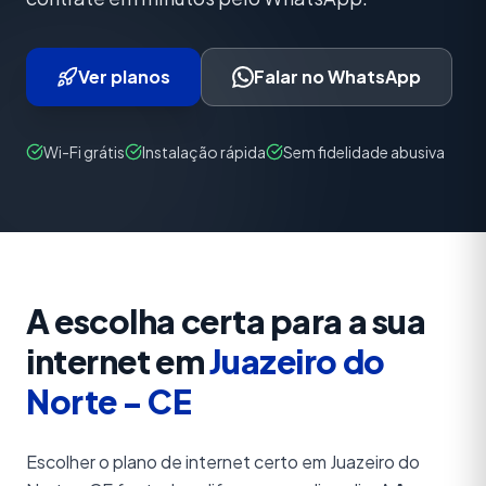
Ver planos
Falar no WhatsApp
Wi-Fi grátis
Instalação rápida
Sem fidelidade abusiva
A escolha certa para a sua
internet em
Juazeiro do
Norte - CE
Escolher o plano de internet certo em Juazeiro do