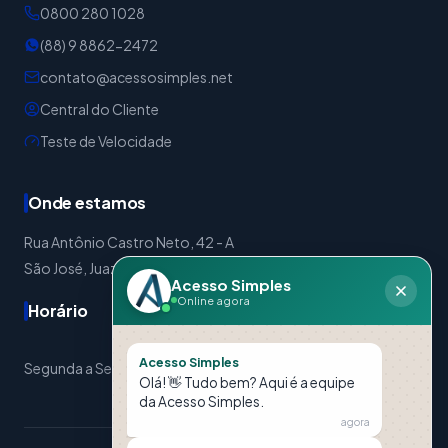
0800 280 1028
(88) 9 8862-2472
contato@acessosimples.net
Central do Cliente
Teste de Velocidade
Onde estamos
Rua Antônio Castro Neto, 42 - A
São José, Juazeiro do Norte - CE | CEP: 63024-310
Acesso Simples
Online agora
Horário
Acesso Simples
Segunda a Sexta: 08:00 às 17:30 Sábados: 08:00 às 12:00
Olá! 👋 Tudo bem? Aqui é a equipe
da Acesso Simples.
agora