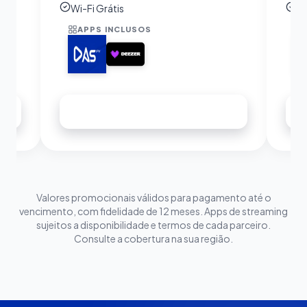
Wi-Fi Grátis
Wi
APPS INCLUSOS
Assinar agora
Valores promocionais válidos para pagamento até o
vencimento, com fidelidade de 12 meses. Apps de streaming
sujeitos a disponibilidade e termos de cada parceiro.
Consulte a cobertura na sua região.