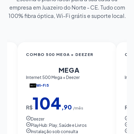
empresa em Juazeiro do Norte - CE. Tudo com
100% fibra óptica, Wi-Fi grátis e suporte local.
COMBO 500 MEGA + DEEZER
COM
500
MEGA
Internet 500 Mega + Deezer
Inte
Wi-Fi 5
104
,90
R$
R$
/mês
Deezer
S
PlayHub: Play, Saúde e Livros
Pl
Instalação sob consulta
In