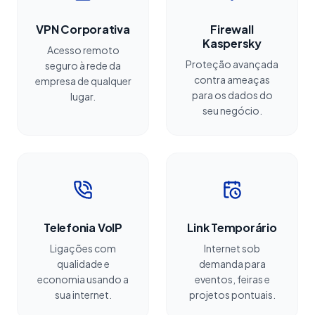
VPN Corporativa
Firewall
Kaspersky
Acesso remoto
Proteção avançada
seguro à rede da
contra ameaças
empresa de qualquer
para os dados do
lugar.
seu negócio.
Telefonia VoIP
Link Temporário
Ligações com
Internet sob
qualidade e
demanda para
economia usando a
eventos, feiras e
sua internet.
projetos pontuais.