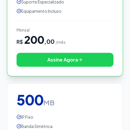
Suporte Especializado
Equipamento Incluso
Mensal
200
,00
R$
/mês
Assine Agora
500
MB
IP Fixo
Banda Simétrica