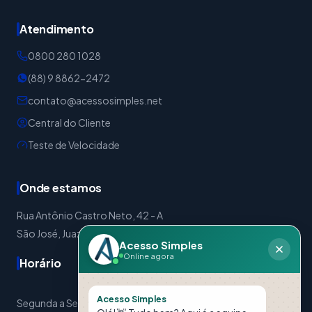
Atendimento
0800 280 1028
(88) 9 8862-2472
contato@acessosimples.net
Central do Cliente
Teste de Velocidade
Onde estamos
Rua Antônio Castro Neto, 42 - A
São José, Juazeiro do Norte - CE | CEP: 63024-310
Acesso Simples
Online agora
Horário
Acesso Simples
Segunda a Sexta: 08:00 às 17:30 Sábados: 08:00 às 12:00