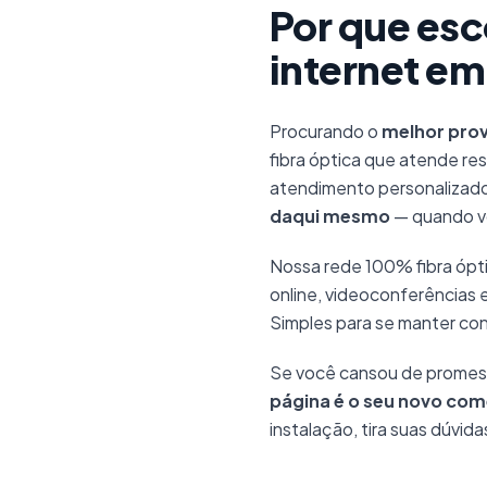
Por que esc
internet em
Procurando o
melhor prov
fibra óptica que atende re
atendimento personalizado
daqui mesmo
— quando vo
Nossa rede 100% fibra ópti
online, videoconferências e
Simples para se manter co
Se você cansou de promes
página é o seu novo co
instalação, tira suas dúvid