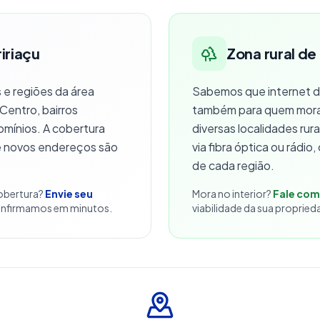
iriaçu
Zona rural de
 e regiões da área
Sabemos que internet de
 Centro, bairros
também para quem mor
omínios. A cobertura
diversas localidades rur
e novos endereços são
via fibra óptica ou rádio
de cada região.
cobertura?
Envie seu
Mora no interior?
Fale com
nfirmamos em minutos.
viabilidade da sua propried