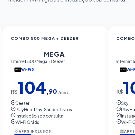
COMBO 500 MEGA + DEEZER
COMBO 
500
5
MEGA
Internet 500 Mega + Deezer
Internet
Wi-Fi 5
Wi-F
104
1
,90
R$
R$
/mês
Deezer
Sky+
PlayHub: Play, Saúde e Livros
PlayHub
Instalação sob consulta
Instal
Wi-Fi Grátis
Wi-Fi G
APPS INCLUSOS
APPS