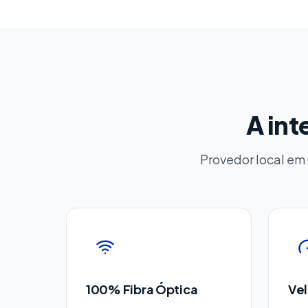
A int
Provedor local em
100% Fibra Óptica
Vel