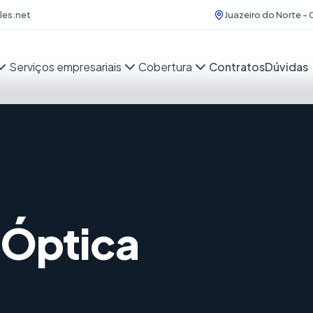
es.net
Juazeiro do Norte - 
Serviços empresariais
Cobertura
Contratos
Dúvidas
a Óptica