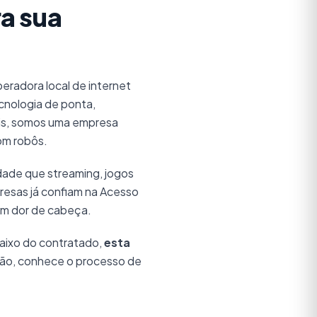
a sua
eradora local de internet
ecnologia de ponta,
ais, somos uma empresa
om robôs.
dade que streaming, jogos
presas já confiam na Acesso
em dor de cabeça.
aixo do contratado,
esta
gião, conhece o processo de