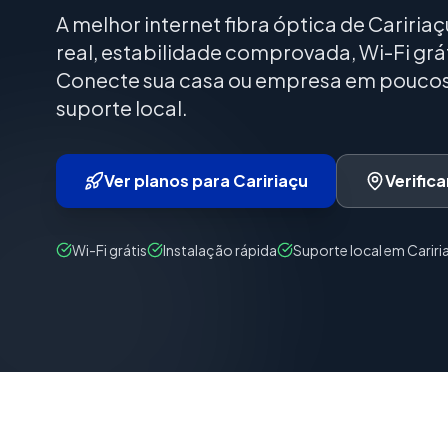
A melhor internet fibra óptica de Cariria
real, estabilidade comprovada, Wi-Fi gr
Conecte sua casa ou empresa em poucos 
suporte local.
Ver planos para Caririaçu
Verific
Wi-Fi grátis
Instalação rápida
Suporte local em Cariri