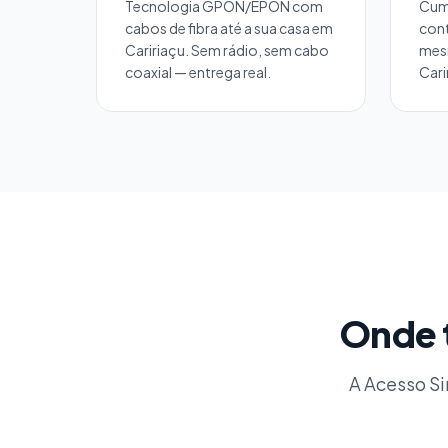
Tecnologia GPON/EPON com
Cum
cabos de fibra até a sua casa em
cont
Caririaçu. Sem rádio, sem cabo
mes
coaxial — entrega real.
Cari
Onde t
A Acesso Si