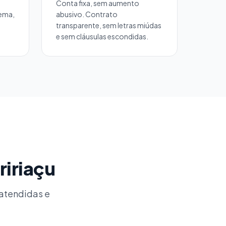
Conta fixa, sem aumento
lema,
abusivo. Contrato
transparente, sem letras miúdas
e sem cláusulas escondidas.
ririaçu
 atendidas e