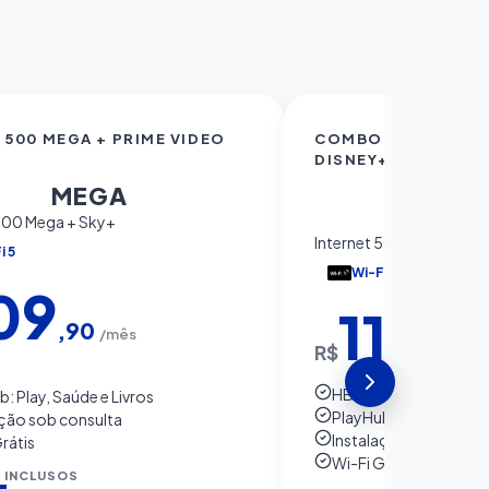
500 MEGA + PRIME VIDEO
COMBO 500 MEGA +
00
DISNEY+
500
MEGA
ME
 500 Mega + Sky+
Internet 500 Mega + HB
i 5
Wi-Fi 5
09
119
,90
/mês
,90
R$
/m
HBO Max ou Disney+
: Play, Saúde e Livros
PlayHub: Play, Saúde e
ação sob consulta
Instalação sob consu
rátis
Wi-Fi Grátis
 INCLUSOS