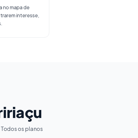
ja no mapa de
trarem interesse,
s.
iriaçu
. Todos os planos