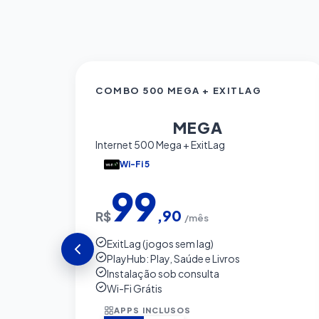
COMBO 500 MEGA + EXITLAG
500
MEGA
Internet 500 Mega + ExitLag
Wi-Fi 5
99
,90
R$
/mês
ExitLag (jogos sem lag)
PlayHub: Play, Saúde e Livros
Instalação sob consulta
Wi-Fi Grátis
APPS INCLUSOS