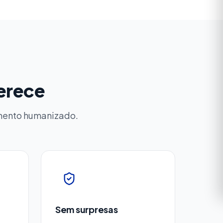
merece
imento humanizado.
Sem surpresas