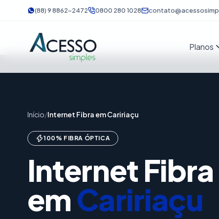
(88) 9 8862-2472
0800 280 1028
contato@acessosimpl
Planos
Início
/
Internet Fibra em Caririaçu
100% FIBRA ÓPTICA
Internet Fibr
em
Caririaçu