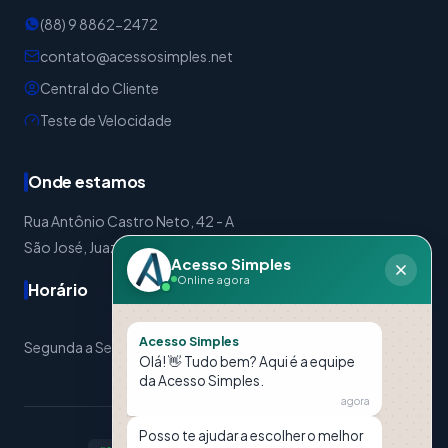
(88) 9 8862-2472
contato@acessosimples.net
Central do Cliente
Teste de Velocidade
Onde estamos
Rua Antônio Castro Neto, 42 - A
São José, Juazeiro do Norte - CE | CEP: 63024-310
Acesso Simples
Online agora
Horário
Acesso Simples
Segunda a Sexta: 08:00 às 17:30 Sábados: 08:00 às 12:00
Olá! 👋 Tudo bem? Aqui é a equipe
da Acesso Simples.
agora
Posso te ajudar a escolher o melhor