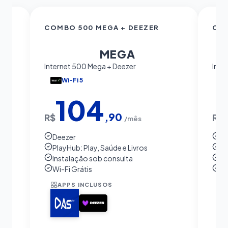
COMBO 500 MEGA + DEEZER
COM
500
MEGA
Internet 500 Mega + Deezer
Inte
Wi-Fi 5
104
,90
R$
R$
/mês
Deezer
S
PlayHub: Play, Saúde e Livros
Pl
Instalação sob consulta
In
Wi-Fi Grátis
Wi
APPS INCLUSOS