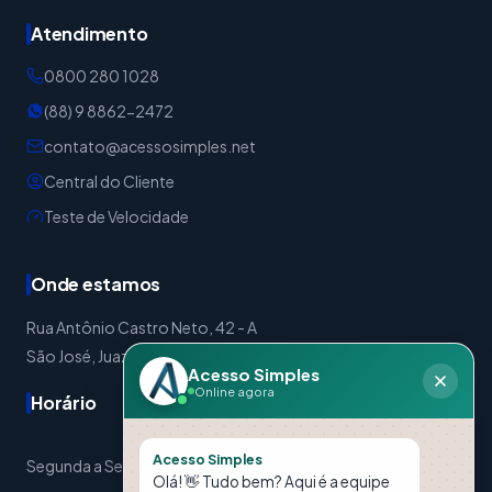
Atendimento
0800 280 1028
(88) 9 8862-2472
contato@acessosimples.net
Central do Cliente
Teste de Velocidade
Onde estamos
Rua Antônio Castro Neto, 42 - A
São José, Juazeiro do Norte - CE | CEP: 63024-310
Acesso Simples
Online agora
Horário
Acesso Simples
Segunda a Sexta: 08:00 às 17:30 Sábados: 08:00 às 12:00
Olá! 👋 Tudo bem? Aqui é a equipe