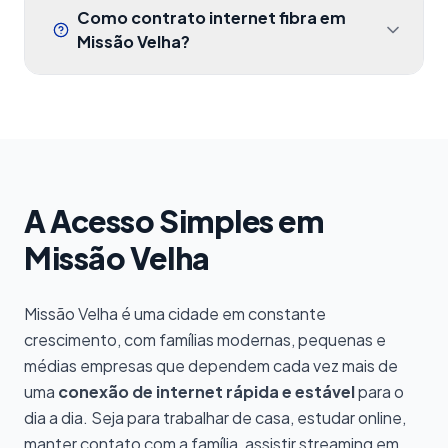
proporcional e latência baixa, ideais para
exata pelo WhatsApp.
Como contrato internet fibra em
videoconferências, sistemas em nuvem,
Missão Velha?
transferência de arquivos grandes e
Você pode contratar de três formas: (1)
tarefas que dependem de conexão
clicar em "Assinar agora" em qualquer plano
estável. Indicamos os planos de 400
desta página, (2) falar diretamente com
Mega ou 600 Mega para home office com
nossa equipe pelo WhatsApp, ou (3) ligar
múltiplos dispositivos.
para a central de atendimento. Após a
A Acesso Simples em
confirmação de viabilidade, agendamos a
instalação e informamos a condição para o
Missão Velha
seu endereço.
Missão Velha é uma cidade em constante
crescimento, com famílias modernas, pequenas e
médias empresas que dependem cada vez mais de
uma
conexão de internet rápida e estável
para o
dia a dia. Seja para trabalhar de casa, estudar online,
manter contato com a família, assistir streaming em