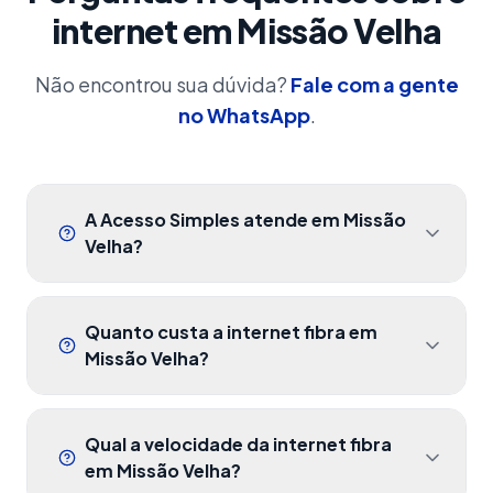
internet em Missão Velha
Não encontrou sua dúvida?
Fale com a gente
no WhatsApp
.
A Acesso Simples atende em Missão
Velha?
Sim. A Acesso Simples oferece internet
fibra óptica para residências e empresas
Quanto custa a internet fibra em
em Missão Velha, com cobertura na área
Missão Velha?
urbana e também em diversas localidades
Os planos residenciais começam em R$
da zona rural. Para confirmar a
99,90/mês e variam conforme a
disponibilidade no seu endereço, envie
Qual a velocidade da internet fibra
velocidade contratada. Todos incluem Wi-
sua localização pelo WhatsApp e fazemos
em Missão Velha?